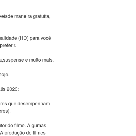
eisde maneira gratuita, 
ualidade (HD) para você 
referir.
a,suspense e muito mais.
hoje.
tis 2023:
dores que desempenham 
es).  
or do filme. Algumas 
 A produção de filmes 