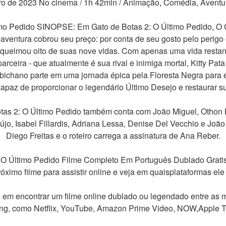
iro de 2023 No cinema / 1h 42min / Animação, Comédia, Aventur
imo Pedido SINOPSE: Em Gato de Botas 2: O Último Pedido, O 
aventura cobrou seu preço: por conta de seu gosto pelo perigo e
queimou oito de suas nove vidas. Com apenas uma vida restante
rceira - que atualmente é sua rival e inimiga mortal, Kitty Pata
 bichano parte em uma jornada épica pela Floresta Negra para en
apaz de proporcionar o legendário Último Desejo e restaurar s
tas 2: O Último Pedido também conta com João Miguel, Othon B
jo, Isabel Fillardis, Adriana Lessa, Denise Del Vecchio e João 
Diego Freitas e o roteiro carrega a assinatura de Ana Reber.
: O Último Pedido Filme Completo Em Português Dublado Gratis,As
óximo filme para assistir online e veja em quaisplataformas ele 
em encontrar um filme online dublado ou legendado entre as m
ng, como Netflix, YouTube, Amazon Prime Video, NOW,Apple T