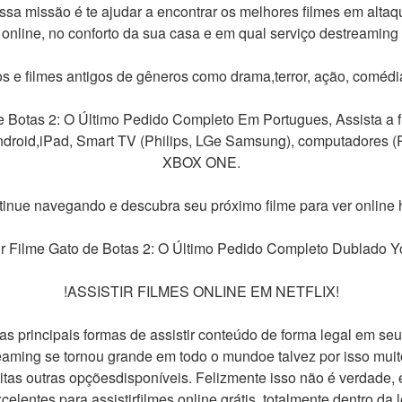
sa missão é te ajudar a encontrar os melhores filmes em altaq
r online, no conforto da sua casa e em qual serviço destreaming p
s e filmes antigos de gêneros como drama,terror, ação, comédi
 Botas 2: O Último Pedido Completo Em Portugues, Assista a fi
Android,iPad, Smart TV (Philips, LGe Samsung), computadores
XBOX ONE.
inue navegando e descubra seu próximo filme para ver online 
ir Filme Gato de Botas 2: O Último Pedido Completo Dublado 
!ASSISTIR FILMES ONLINE EM NETFLIX!
das principais formas de assistir conteúdo de forma legal em s
reaming se tornou grande em todo o mundoe talvez por isso mui
tas outras opçõesdisponíveis. Felizmente isso não é verdade, e
celentes para assistirfilmes online grátis, totalmente dentro da l