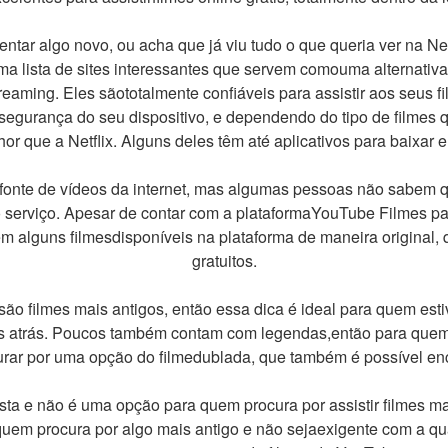
ntar algo novo, ou acha que já viu tudo o que queria ver na Net
a lista de sites interessantes que servem comouma alternativa
eaming. Eles sãototalmente confiáveis para assistir aos seus fil
segurança do seu dispositivo, e dependendo do tipo de filmes q
r que a Netflix. Alguns deles têm até aplicativos para baixar 
fonte de vídeos da internet, mas algumas pessoas não sabem 
no serviço. Apesar de contar com a plataformaYouTube Filmes pa
m alguns filmesdisponíveis na plataforma de maneira original,
gratuitos.
 são filmes mais antigos, então essa dica é ideal para quem est
os atrás. Poucos também contam com legendas,então para quem
curar por uma opção do filmedublada, que também é possível enc
sta e não é uma opção para quem procura por assistir filmes ma
quem procura por algo mais antigo e não sejaexigente com a qu