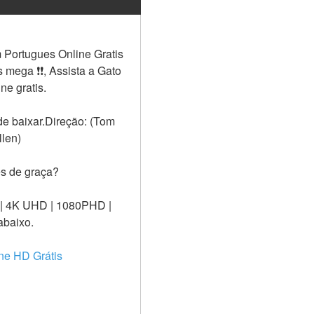
Portugues Online Gratis 
ga ❗️️❗️️, Assista a Gato 
e gratis. 
e baixar.Direção: (Tom 
llen)
ês de graça?
 | 4K UHD | 1080PHD | 
abaixo.
ne HD Grátis