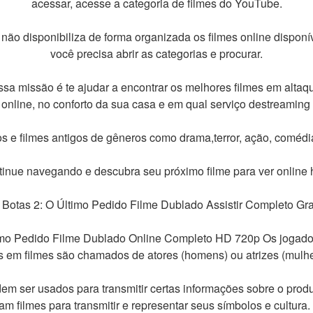
acessar, acesse a categoria de filmes do YouTube.
não disponibiliza de forma organizada os filmes online disponív
você precisa abrir as categorias e procurar.
sa missão é te ajudar a encontrar os melhores filmes em altaq
r online, no conforto da sua casa e em qual serviço destreaming p
s e filmes antigos de gêneros como drama,terror, ação, comédi
inue navegando e descubra seu próximo filme para ver online 
 Botas 2: O Último Pedido Filme Dublado Assistir Completo Gra
timo Pedido Filme Dublado Online Completo HD 720p Os joga
s em filmes são chamados de atores (homens) ou atrizes (mulher
m ser usados para transmitir certas informações sobre o produt
m filmes para transmitir e representar seus símbolos e cultura.