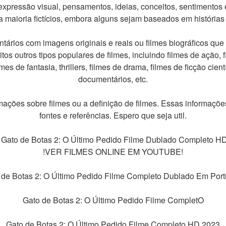
pressão visual, pensamentos, ideias, conceitos, sentimentos 
 maioria fictícios, embora alguns sejam baseados em histórias r
rios com imagens originais e reais ou filmes biográficos que 
s outros tipos populares de filmes, incluindo filmes de ação, fi
mes de fantasia, thrillers, filmes de drama, filmes de ficção científ
documentários, etc.
ações sobre filmes ou a definição de filmes. Essas informações
fontes e referências. Espero que seja util.
r Gato de Botas 2: O Último Pedido Filme Dublado Completo H
!VER FILMES ONLINE EM YOUTUBE!
o de Botas 2: O Último Pedido Filme Completo Dublado Em Portu
Gato de Botas 2: O Último Pedido Filme CompletO
Gato de Botas 2: O Último Pedido Filme Completo HD 2023