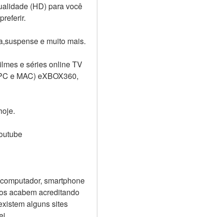
ualidade (HD) para você 
referir.
a,suspense e muito mais.
lmes e séries online TV 
 (PC e MAC) eXBOX360, 
hoje.
Youtube
eucomputador, smartphone 
tos acabem acreditando 
xistem alguns sites 
ei.