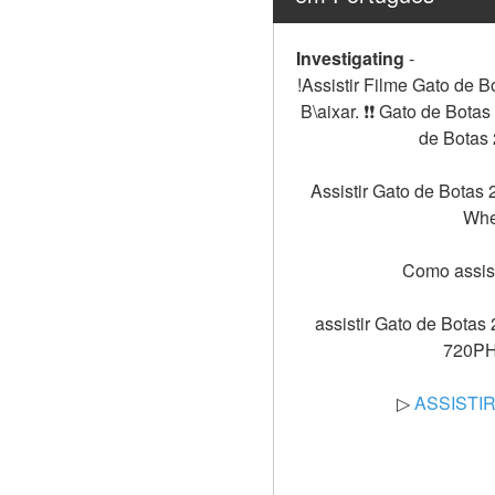
Investigating
-
!Assistir Filme Gato de 
B\aixar. ❗️️❗️️ Gato de Bo
de Botas 
Assistir Gato de Botas
Whee
Como assist
assistir Gato de Botas
720PHD
▷ 
ASSISTIR!