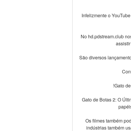
Infelizmente o YouTube 
No hd.pdstream.club nos
assisti
São diversos lançamento
Cont
!Gato de
Gato de Botas 2: O Úl
papéi
Os filmes também pode
indústrias também usa